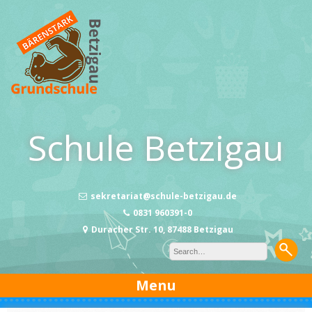
Skip
to
content
Schule Betzigau
sekretariat@schule-betzigau.de
0831 960391-0
Duracher Str. 10, 87488 Betzigau
Menu