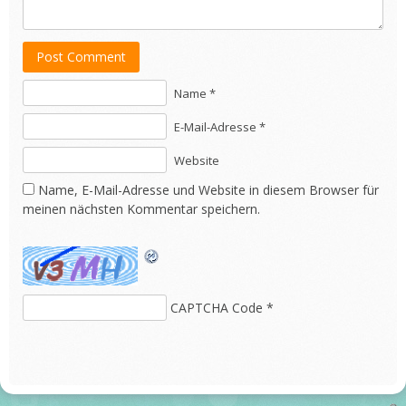
Post Comment
Name *
E-Mail-Adresse *
Website
Name, E-Mail-Adresse und Website in diesem Browser für
meinen nächsten Kommentar speichern.
CAPTCHA Code
*