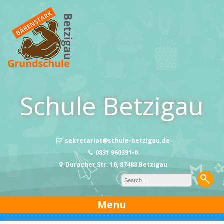
Skip
to
content
Schule Betzigau
sekretariat@schule-betzigau.de
0831 960391-0
Duracher Str. 10, 87488 Betzigau
Menu