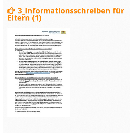
3_Informationsschreiben für
Eltern (1)