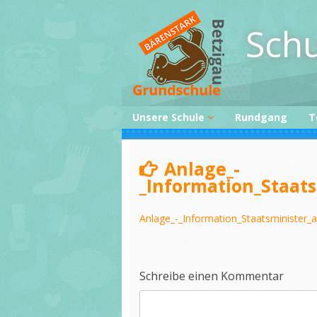
Skip
to
Schu
content
Unsere Schule
Rundgang
T
Lehrer
Anlage_-
Personal
_Information_Staats
Kontakt
Impressum
Anlage_-_Information_Staatsminister_a
Schreibe einen Kommentar