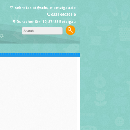
sekretariat@schule-betzigau.de
0831 960391-0
Duracher Str. 10, 87488 Betzigau