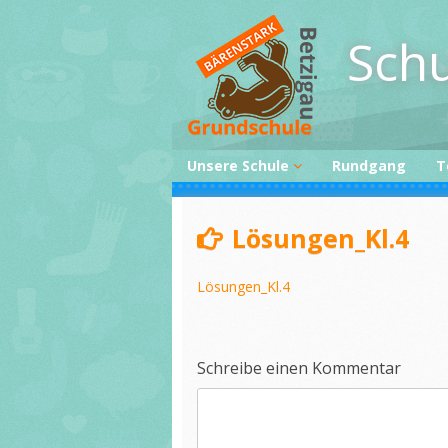
Skip
to
Schu
content
Unsere Schule
Rundgang
T
Lehrer
Lösungen_Kl.4
Personal
Kontakt
Lösungen_Kl.4
Impressum
Schreibe einen Kommentar