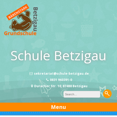
Skip
to
content
Schule Betzigau
sekretariat@schule-betzigau.de
0831 960391-0
Duracher Str. 10, 87488 Betzigau
Menu